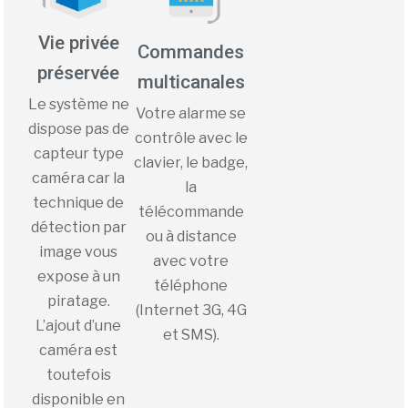
Vie privée
Commandes
préservée
multicanales
Le système ne
Votre alarme se
dispose pas de
contrôle avec le
capteur type
clavier, le badge,
caméra car la
la
technique de
télécommande
détection par
ou à distance
image vous
avec votre
expose à un
téléphone
piratage.
(Internet 3G, 4G
L’ajout d’une
et SMS).
caméra est
toutefois
disponible en